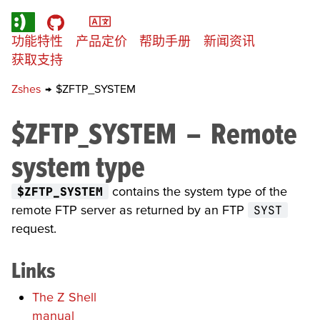
功能特性
产品定价
帮助手册
新闻资讯
获取支持
Zshes
→
$ZFTP_SYSTEM
$ZFTP_SYSTEM
–
Remote
system type
$ZFTP_SYSTEM
contains the system type of the
remote FTP server as returned by an FTP
SYST
request.
Links
The Z Shell
manual