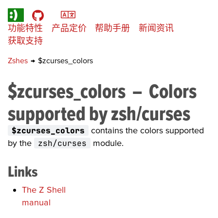
功能特性
产品定价
帮助手册
新闻资讯
获取支持
Zshes
→
$zcurses_colors
$zcurses_colors
–
Colors
supported by
zsh/curses
$zcurses_colors
contains the colors supported
by the
zsh/curses
module.
Links
The Z Shell
manual