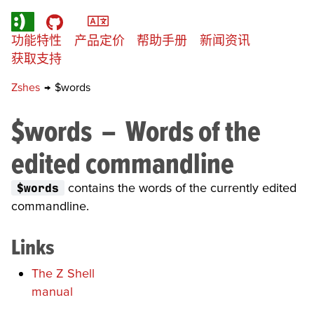
功能特性
产品定价
帮助手册
新闻资讯
获取支持
Zshes
→
$words
$words
–
Words of the
edited commandline
$words
contains the words of the currently edited
commandline.
Links
The Z Shell
manual