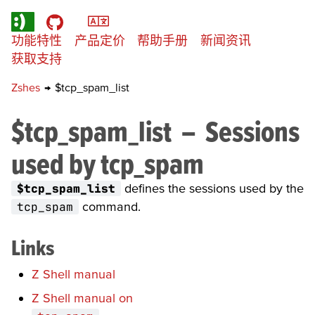
功能特性
产品定价
帮助手册
新闻资讯
获取支持
Zshes
→
$tcp_spam_list
$tcp_spam_list
–
Sessions
used by
tcp_spam
$tcp_spam_list
defines the sessions used by the
tcp_spam
command.
Links
Z Shell manual
Z Shell manual on