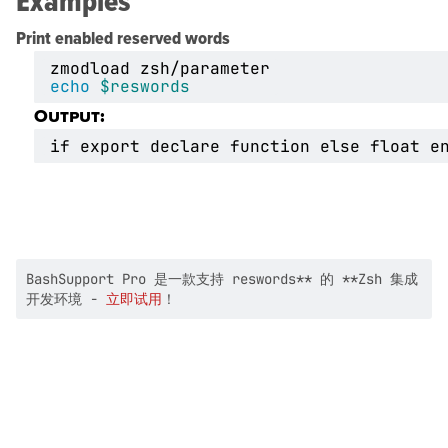
Print enabled reserved words
echo
$reswords
Output:
BashSupport Pro 是一款支持 reswords** 的 **Zsh 集成
开发环境 -
立即试用
！