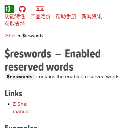
功能特性
产品定价
帮助手册
新闻资讯
获取支持
Zshes
→
$reswords
$reswords
–
Enabled
reserved words
$reswords
contains the enabled reserved words.
Links
Z Shell
manual
Examples