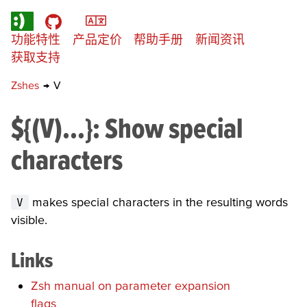
功能特性
产品定价
帮助手册
新闻资讯
获取支持
Zshes
→
V
${(V)…}
: Show special
characters
V
makes special characters in the resulting words
visible.
Links
Zsh manual on parameter expansion
flags