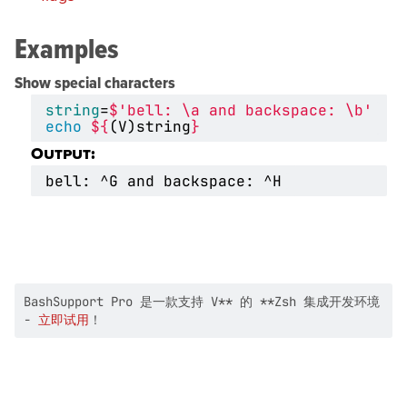
Examples
Show special characters
string
=
$'bell: \a and backspace: \b'
echo
${
(V)string
}
Output:
BashSupport Pro 是一款支持 V** 的 **Zsh 集成开发环境
-
立即试用
！