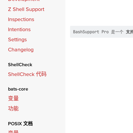
Z Shell Support
Inspections
Intentions
BashSupport Pro 是一个
支持
Settings
Changelog
ShellCheck
ShellCheck 代码
bats-core
变量
功能
POSIX 文档