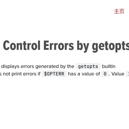
主页
–
Control Errors by
getopt
h displays errors generated by the
getopts
builtin
 not print errors if
$OPTERR
has a value of
0
. Value