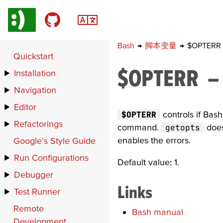
Bash
→
脚本变量
→
$OPTERR
Quickstart
$OPTERR
Installation
Navigation
Editor
$OPTERR
controls if Bas
Refactorings
command.
getopts
does
enables the errors.
Google's Style Guide
Run Configurations
Default value: 1.
Debugger
Links
Test Runner
Remote
Bash manual
Development